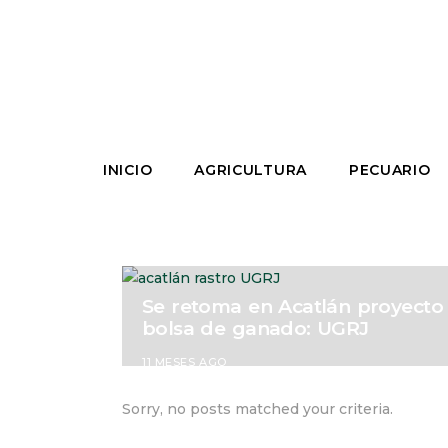
INICIO
AGRICULTURA
PECUARIO
Se retoma en Acatlán proyecto 
bolsa de ganado: UGRJ
11 MESES AGO
Sorry, no posts matched your criteria.