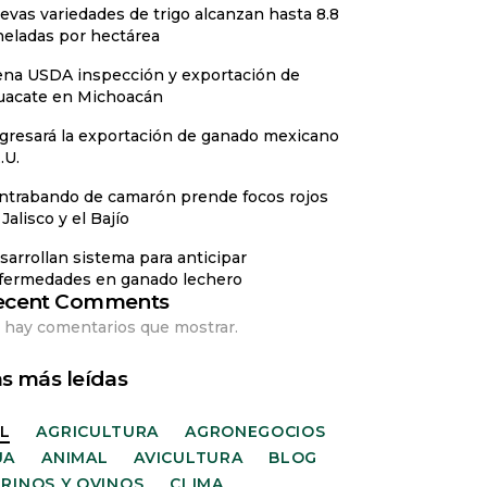
evas variedades de trigo alcanzan hasta 8.8
neladas por hectárea
ena USDA inspección y exportación de
uacate en Michoacán
gresará la exportación de ganado mexicano
.U.
ntrabando de camarón prende focos rojos
Jalisco y el Bajío
sarrollan sistema para anticipar
fermedades en ganado lechero
ecent Comments
 hay comentarios que mostrar.
s más leídas
L
AGRICULTURA
AGRONEGOCIOS
UA
ANIMAL
AVICULTURA
BLOG
RINOS Y OVINOS
CLIMA