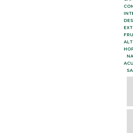
COM
INT
DE
EXT
FRU
ALT
HO
N
AC
SA