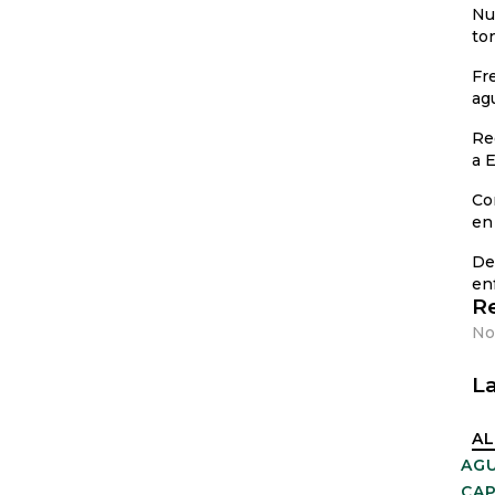
Nu
to
Fr
ag
Re
a E
Co
en 
De
en
R
No
La
AL
AG
CAP