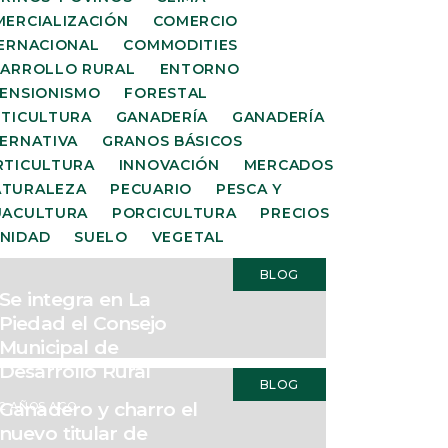
ERCIALIZACIÓN
COMERCIO
ERNACIONAL
COMMODITIES
SARROLLO RURAL
ENTORNO
ENSIONISMO
FORESTAL
TICULTURA
GANADERÍA
GANADERÍA
ERNATIVA
GRANOS BÁSICOS
RTICULTURA
INNOVACIÓN
MERCADOS
ATURALEZA
PECUARIO
PESCA Y
UACULTURA
PORCICULTURA
PRECIOS
NIDAD
SUELO
VEGETAL
BLOG
Se integra en La
Piedad el Consejo
Municipal de
Desarrollo Rural
BLOG
Ganadero y charro el
2 AÑOS AGO
nuevo titular de