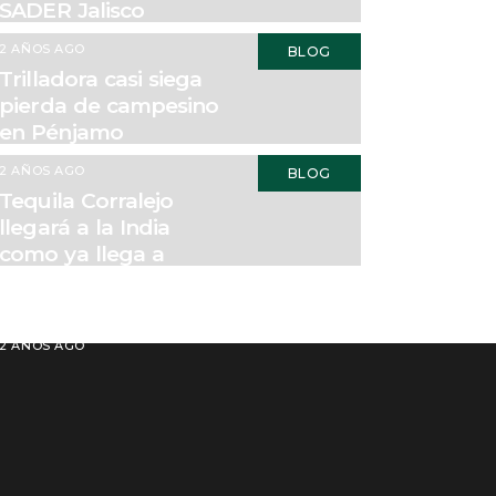
SADER Jalisco
2 AÑOS AGO
BLOG
Trilladora casi siega
pierda de campesino
en Pénjamo
2 AÑOS AGO
BLOG
Tequila Corralejo
llegará a la India
como ya llega a
Norte, Sudamérica y
Europa
2 AÑOS AGO