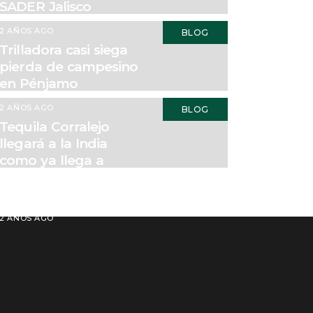
SADER Jalisco
2 AÑOS AGO
BLOG
Trilladora casi siega
pierda de campesino
en Pénjamo
2 AÑOS AGO
BLOG
Tequila Corralejo
llegará a la India
como ya llega a
Norte, Sudamérica y
Europa
2 AÑOS AGO