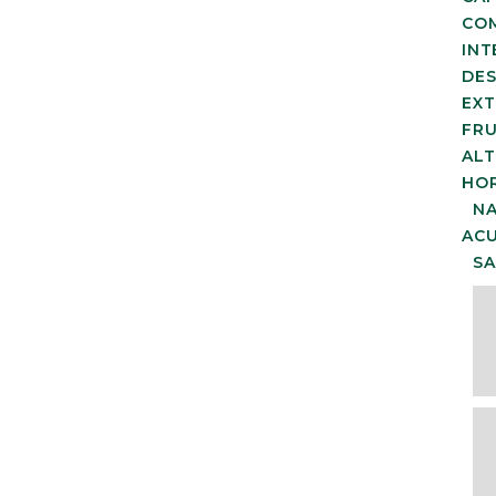
COM
INT
DE
EXT
FRU
ALT
HO
N
AC
SA