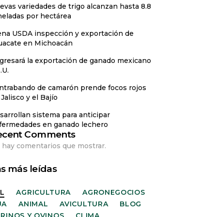
evas variedades de trigo alcanzan hasta 8.8
neladas por hectárea
ena USDA inspección y exportación de
uacate en Michoacán
gresará la exportación de ganado mexicano
.U.
ntrabando de camarón prende focos rojos
Jalisco y el Bajío
sarrollan sistema para anticipar
fermedades en ganado lechero
ecent Comments
 hay comentarios que mostrar.
s más leídas
L
AGRICULTURA
AGRONEGOCIOS
UA
ANIMAL
AVICULTURA
BLOG
RINOS Y OVINOS
CLIMA