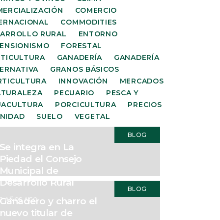
ERCIALIZACIÓN
COMERCIO
ERNACIONAL
COMMODITIES
SARROLLO RURAL
ENTORNO
ENSIONISMO
FORESTAL
TICULTURA
GANADERÍA
GANADERÍA
ERNATIVA
GRANOS BÁSICOS
RTICULTURA
INNOVACIÓN
MERCADOS
ATURALEZA
PECUARIO
PESCA Y
UACULTURA
PORCICULTURA
PRECIOS
NIDAD
SUELO
VEGETAL
BLOG
Se integra en La
Piedad el Consejo
Municipal de
Desarrollo Rural
BLOG
Ganadero y charro el
2 AÑOS AGO
nuevo titular de