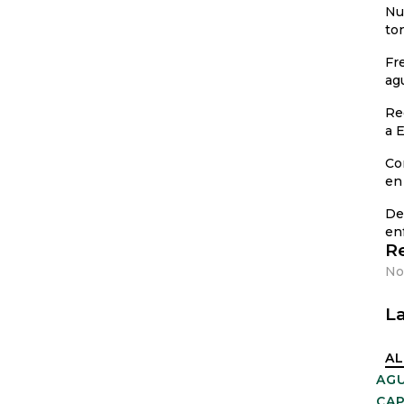
Nu
to
Fr
ag
Re
a E
Co
en 
De
en
R
No
La
AL
AG
CAP