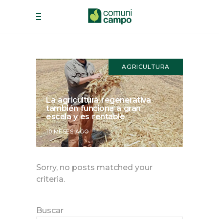
AGRICULTURA
La agricultura regenerativa
también funciona a gran
escala y es rentable
10 MESES AGO
Sorry, no posts matched your
criteria.
Buscar