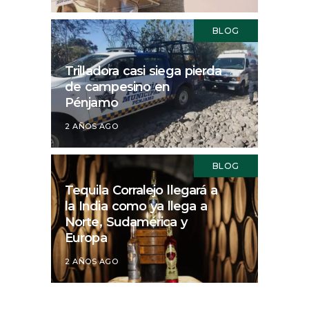
BLOG
Trilladora casi siega pierda
de campesino en
Pénjamo
2 AÑOS AGO
BLOG
Tequila Corralejo llegará a
la India como ya llega a
Norte, Sudamérica y
Europa
2 AÑOS AGO