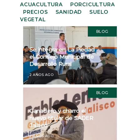
ACUACULTURA
PORCICULTURA
PRECIOS
SANIDAD
SUELO
VEGETAL
BLOG
Se integra en La Piedad
el Consejo Municipal de
Desarrollo Rural
2 AÑOS AGO
BLOG
Ganadero y charro el
nuevo titular de SADER
Jalisco
2 AÑOS AGO