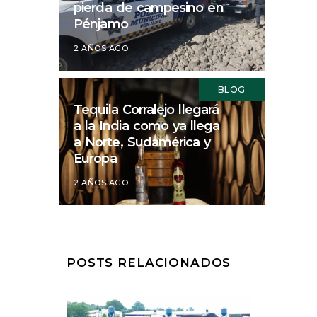
pierda de campesino en
Pénjamo
2 AÑOS AGO
BLOG
Tequila Corralejo llegará
a la India como ya llega
a Norte, Sudamérica y
Europa
2 AÑOS AGO
POSTS RELACIONADOS