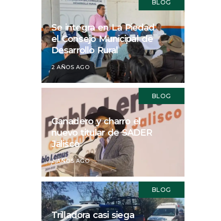
BLOG
Se integra en La Piedad
el Consejo Municipal de
Desarrollo Rural
2 AÑOS AGO
BLOG
Ganadero y charro el
nuevo titular de SADER
Jalisco
2 AÑOS AGO
BLOG
Trilladora casi siega