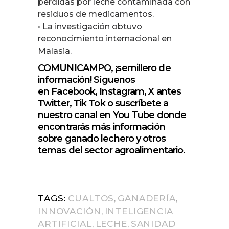
pérdidas por leche contaminada con
residuos de medicamentos.
• La investigación obtuvo
reconocimiento internacional en
Malasia.
COMUNICAMPO
, ¡semillero de
información!
Síguenos
en
Facebook
,
Instagram
,
X antes
Twitter
, Tik Tok o suscríbete a
nuestro canal en
You Tube
donde
encontrarás más información
sobre ganado lechero y otros
temas del sector agroalimentario.
TAGS:
CUALTOS
GANADERÍA
,
,
INNOVACIÓN
INTELIGENCIA
,
ARTIFICIAL
LECHE
SANIDAD
,
,